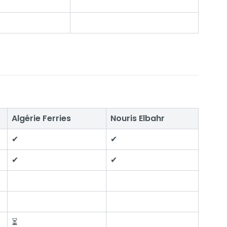
Algérie Ferries
Nouris Elbahr
✔
✔
✔
✔
⏳