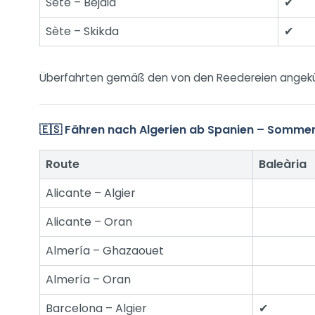
Sète – Bejaia
✔
Sète – Skikda
✔
Überfahrten gemäß den von den Reedereien angek
🇪🇸 Fähren nach Algerien ab Spanien – Somme
Route
Baleària
Alicante – Algier
Alicante – Oran
Almería – Ghazaouet
Almería – Oran
Barcelona – Algier
✔