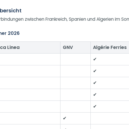
bersicht
verbindungen zwischen Frankreich, Spanien und Algerien im S
mer 2026
ca Linea
GNV
Algérie Ferries
✔
✔
✔
✔
✔
✔