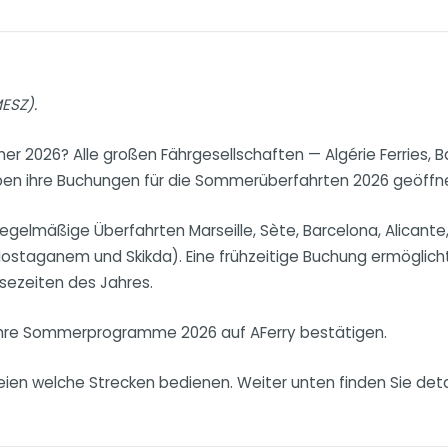
MESZ).
er 2026? Alle großen Fährgesellschaften — Algérie Ferries, B
aben ihre Buchungen für die Sommerüberfahrten 2026 geöffn
egelmäßige Überfahrten Marseille, Sète, Barcelona, Alicante
 Mostaganem und Skikda). Eine frühzeitige Buchung ermöglic
sezeiten des Jahres.
en ihre Sommerprogramme 2026 auf AFerry bestätigen.
ien welche Strecken bedienen. Weiter unten finden Sie detai