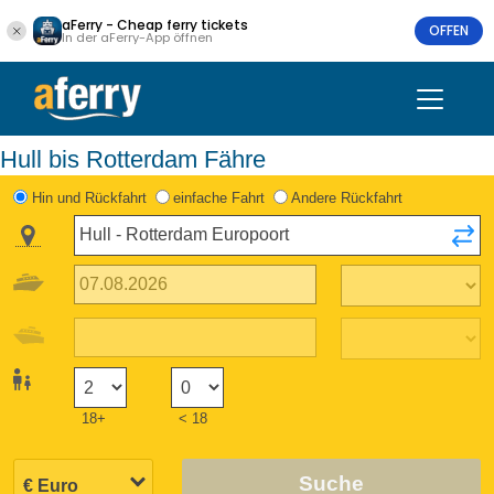
aFerry - Cheap ferry tickets
OFFEN
In der aFerry-App öffnen
Hull bis Rotterdam Fähre
Hin und Rückfahrt
einfache Fahrt
Andere Rückfahrt
18+
< 18
Suche