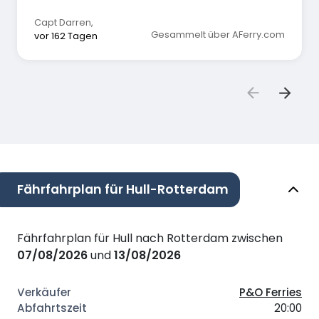
drei! Ich würde es begrüßen, wenn der Costalot-
Kaffee durch eine bessere Qualität ersetzt
Capt Darren
,
würde.
Gesammelt über AFerry.com
vor 162 Tagen
Fährfahrplan für Hull-Rotterdam
Fährfahrplan für Hull nach Rotterdam zwischen
07/08/2026
und
13/08/2026
P&O Ferries
20:00