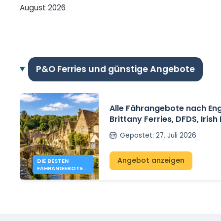
August 2026
P&O Ferries und günstige Angebote
Alle Fährangebote nach En
Brittany Ferries, DFDS, Irish
P&O Ferries – ab 41 €
Gepostet
:
27. Juli 2026
Angebot anzeigen
DIE BESTEN
FÄHRANGEBOTE
NACH ENGLAND
IM JAHR 2026 AB
41 €