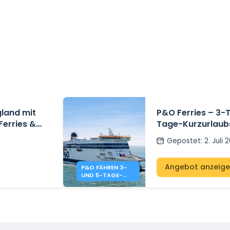
gland mit
P&O Ferries – 3-
 Ferries &
Tage-Kurzurlaub
– Dover nach Cal
Gepostet
:
2. Juli 
Angebot anzeig
P&O FÄHREN 3-
UND 5-TAGE-
SONDERANGEBOT
E