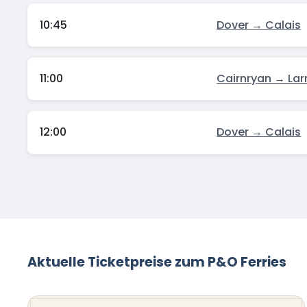
10:45
Dover → Calais
11:00
Cairnryan → Lar
12:00
Dover → Calais
Aktuelle Ticketpreise zum P&O Ferries