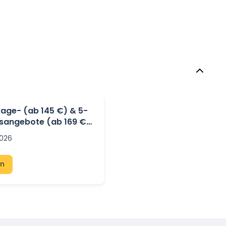
Tage- (ab 145 €) & 5-
sangebote (ab 169 €)
ais
2026
en