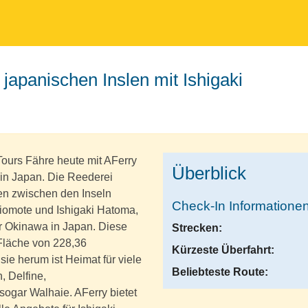
Tours Fähre heute mit AFerry
Überblick
in Japan. Die Reederei
ren zwischen den Inseln
Check-In Informatione
iomote und Ishigaki Hatoma,
ur Okinawa in Japan. Diese
Strecken:
 Fläche von 228,36
Kürzeste Überfahrt:
e herum ist Heimat für viele
Beliebteste Route:
, Delfine,
sogar Walhaie. AFerry bietet