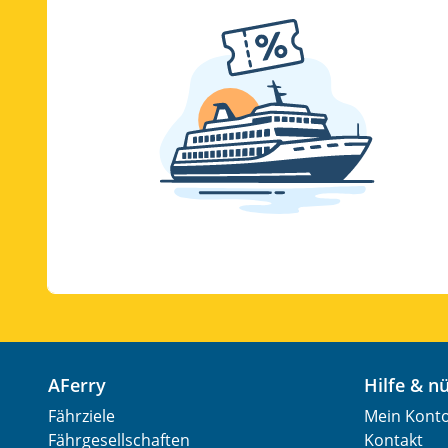
AFerry
Hilfe & 
Fährziele
Mein Kont
Fährgesellschaften
Kontakt