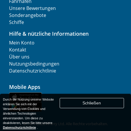
Fährhäfen
Unsere Bewertungen
Sonderangebote
Schiffe
Hilfe & nützliche Informationen
Mein Konto
Kontakt
Über uns
Nutzungsbedingungen
Datenschutzrichtlinie
Mobile Apps
Durch die Nutzung unserer Website
Schließen
erklären Sie sich mit der
Verwendung von Cookies und
ähnlichen Technologien
einverstanden. Um diese zu
deaktivieren, lesen Sie bitte unsere
© 1977-
2026
AFerry Ltd. Alle Rechte vorbehalten.
Datenschutzrichtlinie
.