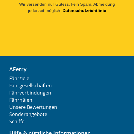
Wir versenden nur Gutess, kein Spam. Abmeldung
jederzeit möglich.
Datenschutzrichtlinie
AFerry
Fährziele
Fährgesellschaften
Fährverbindungen
Fährhäfen
Unsere Bewertungen
Sonderangebote
Schiffe
Hilfe & nützliche Informationen