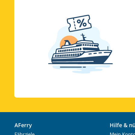
AFerry
Hilfe & 
Fährziele
Mein Kont