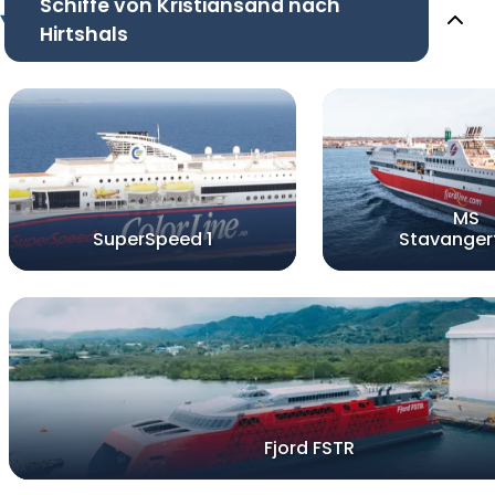
Schiffe von Kristiansand nach
Hirtshals
MS
SuperSpeed 1
Stavanger
Fjord FSTR