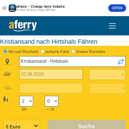
aFerry - Cheap ferry tickets
OFFEN
In der aFerry-App öffnen
Kristiansand nach Hirtshals Fähren
Hin und Rückfahrt
einfache Fahrt
Andere Rückfahrt
18+
< 18
Suche