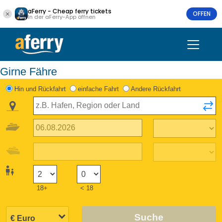
aFerry - Cheap ferry tickets
OFFEN
In der aFerry-App öffnen
Girne Fähre
Hin und Rückfahrt
einfache Fahrt
Andere Rückfahrt
18+
< 18
Suche