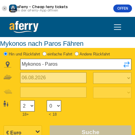
aFerry - Cheap ferry tickets
OFFEN
In der aFerry-App öffnen
Mykonos nach Paros Fähren
Hin und Rückfahrt
einfache Fahrt
Andere Rückfahrt
18+
< 18
Suche