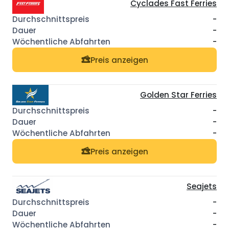
Cyclades Fast Ferries
-
-
-
Preis anzeigen
Golden Star Ferries
-
-
-
Preis anzeigen
Seajets
-
-
-