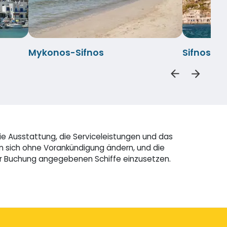
Mykonos-Sifnos
Sifnos-M
ie Ausstattung, die Serviceleistungen und das
n sich ohne Vorankündigung ändern, und die
der Buchung angegebenen Schiffe einzusetzen.