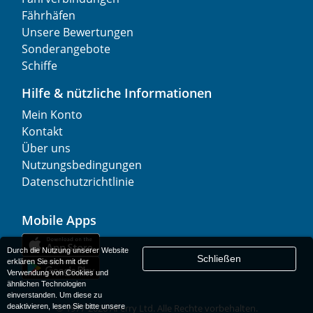
Fährhäfen
Unsere Bewertungen
Sonderangebote
Schiffe
Hilfe & nützliche Informationen
Mein Konto
Kontakt
Über uns
Nutzungsbedingungen
Datenschutzrichtlinie
Mobile Apps
Durch die Nutzung unserer Website
Schließen
erklären Sie sich mit der
Verwendung von Cookies und
ähnlichen Technologien
einverstanden. Um diese zu
deaktivieren, lesen Sie bitte unsere
© 1977-
2026
AFerry Ltd. Alle Rechte vorbehalten.