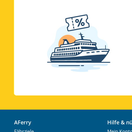
AFerry
Hilfe & 
Fährziele
Mein Kont