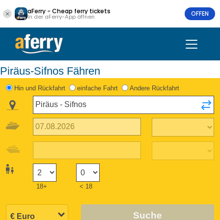
aFerry - Cheap ferry tickets
OFFEN
In der aFerry-App öffnen
Piräus-Sifnos Fähren
Hin und Rückfahrt
einfache Fahrt
Andere Rückfahrt
18+
< 18
Suche