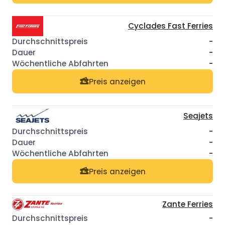
Cyclades Fast Ferries
-
-
-
Preis anzeigen
Seajets
-
-
-
Preis anzeigen
Zante Ferries
-