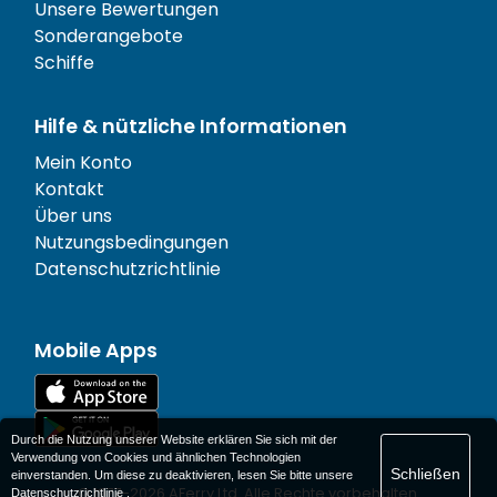
Unsere Bewertungen
Sonderangebote
Schiffe
Hilfe & nützliche Informationen
Mein Konto
Kontakt
Über uns
Nutzungsbedingungen
Datenschutzrichtlinie
Mobile Apps
Durch die Nutzung unserer Website erklären Sie sich mit der
Verwendung von Cookies und ähnlichen Technologien
Schließen
einverstanden. Um diese zu deaktivieren, lesen Sie bitte unsere
© 1977-
2026
AFerry Ltd. Alle Rechte vorbehalten.
Datenschutzrichtlinie
.