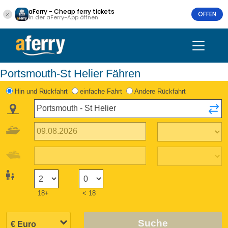
aFerry - Cheap ferry tickets
OFFEN
In der aFerry-App öffnen
Portsmouth-St Helier Fähren
Hin und Rückfahrt
einfache Fahrt
Andere Rückfahrt
18+
< 18
Suche