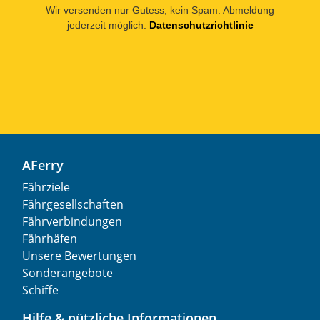
Wir versenden nur Gutess, kein Spam. Abmeldung
jederzeit möglich.
Datenschutzrichtlinie
AFerry
Fährziele
Fährgesellschaften
Fährverbindungen
Fährhäfen
Unsere Bewertungen
Sonderangebote
Schiffe
Hilfe & nützliche Informationen