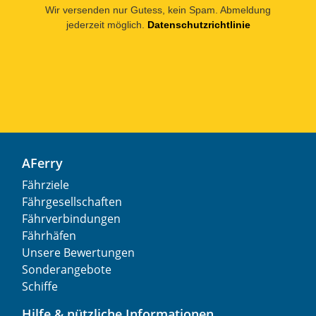
Wir versenden nur Gutess, kein Spam. Abmeldung
jederzeit möglich.
Datenschutzrichtlinie
AFerry
Fährziele
Fährgesellschaften
Fährverbindungen
Fährhäfen
Unsere Bewertungen
Sonderangebote
Schiffe
Hilfe & nützliche Informationen