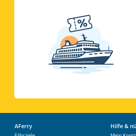
AFerry
Hilfe & 
Fährziele
Mein Kont