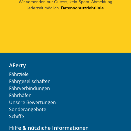
Wir versenden nur Gutess, kein Spam. Abmeldung
jederzeit möglich.
Datenschutzrichtlinie
AFerry
Fährziele
Fährgesellschaften
Fährverbindungen
Fährhäfen
Unsere Bewertungen
Sonderangebote
Schiffe
Hilfe & nützliche Informationen