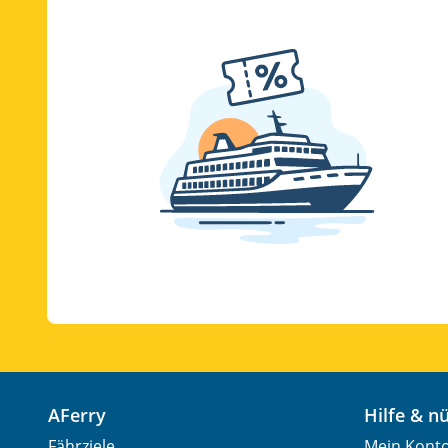
AFerry
Hilfe & 
Fährziele
Mein Kont