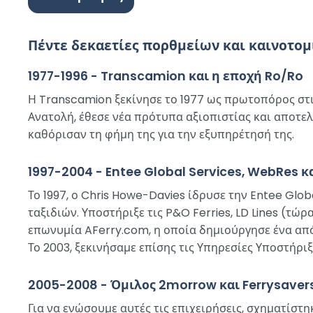
Πέντε δεκαετίες πορθμείων και καινοτομ
1977-1996 - Transcamion και η εποχή Ro/Ro
Η Transcamion ξεκίνησε το 1977 ως πρωτοπόρος στι
Ανατολή, έθεσε νέα πρότυπα αξιοπιστίας και αποτ
καθόρισαν τη φήμη της για την εξυπηρέτησή της.
1997-2004 - Entee Global Services, WebRes κ
Το 1997, ο Chris Howe-Davies ίδρυσε την Entee Glo
ταξιδιών. Υποστήριξε τις P&O Ferries, LD Lines (τώ
επωνυμία AFerry.com, η οποία δημιούργησε ένα από
Το 2003, ξεκινήσαμε επίσης τις Υπηρεσίες Υποστήρι
2005-2008 - Όμιλος 2morrow και Ferrysaver
Για να ενώσουμε αυτές τις επιχειρήσεις, σχηματίσ