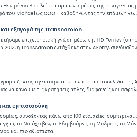
 Ηνωμένου Βασιλείου παραμένει μέρος της οικογένειάς μ
φό του Michael ως COO - καθοδηγώντας την επόμενη γενι
 και εξαγορά της Transcamion
κτήσαμε επιχειρησιακή γνώση μέσω της HD Ferries (υπηρε
 2013, η Transcamion εντάχθηκε στην AFerry, συνδυάζοντ
θυγραμμίζοντας την εταιρεία με την κύρια ιστοσελίδα μας
μας να κάνουμε τις κρατήσεις απλές, διαφανείς και ασφαλε
α και εμπιστοσύνη
κοσμίως, συνδέοντας πάνω από 100 εταιρείες, συμπεριλαμβ
ιγχαμ, το Νιούχεϊβεν, το Εδιμβούργο, τη Μαδρίτη, το Μόν
ερα και πιο αξιόπιστα.