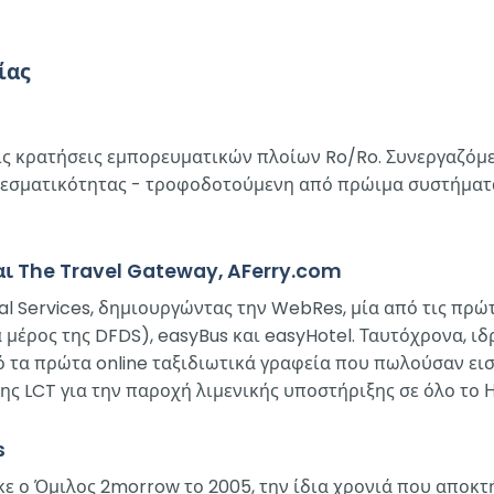
ίας
ς κρατήσεις εμπορευματικών πλοίων Ro/Ro. Συνεργαζόμεν
ελεσματικότητας - τροφοδοτούμενη από πρώιμα συστήματ
αι The Travel Gateway, AFerry.com
bal Services, δημιουργώντας την WebRes, μία από τις πρ
ρα μέρος της DFDS), easyBus και easyHotel. Ταυτόχρονα, 
 τα πρώτα online ταξιδιωτικά γραφεία που πωλούσαν εισ
ξης LCT για την παροχή λιμενικής υποστήριξης σε όλο το 
s
τηκε ο Όμιλος 2morrow το 2005, την ίδια χρονιά που απ