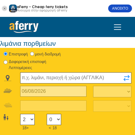
aFerry - Cheap ferry tickets
ΑΝΟΙΧΤΟ
Άνοιγμα στην εφαρμογή aFerry
λιμάνια πορθμείων
Eπιστροφή
μονή διαδρομή
Δαφορετική επιστοφή
Λεπτομέρειες
18+
< 18