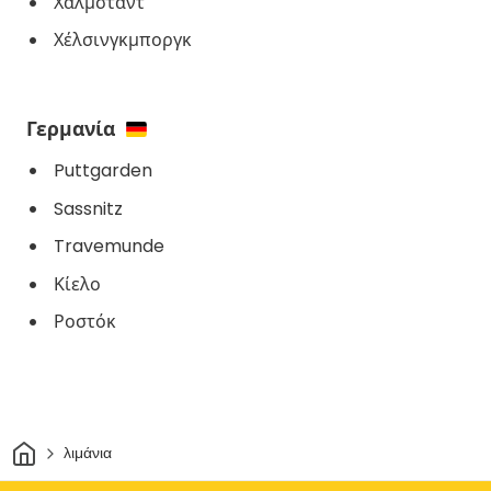
Χάλμσταντ
Χέλσινγκμποργκ
Γερμανία
Puttgarden
Sassnitz
Travemunde
Κίελο
Ροστόκ
Σπίτι
λιμάνια