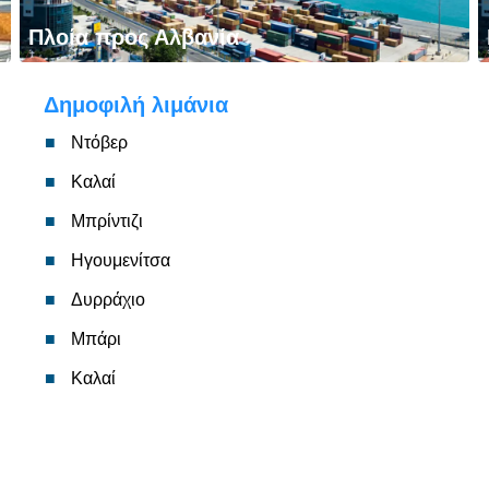
Πλοία προς Αλβανία
Δημοφιλή λιμάνια
Ντόβερ
Καλαί
Μπρίντιζι
Ηγουμενίτσα
Δυρράχιο
Μπάρι
Καλαί