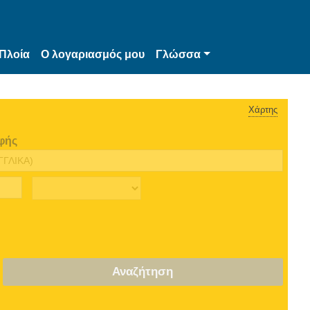
Πλοία
Ο λογαριασμός μου
Γλώσσα
Χάρτης
φής
Αναζήτηση