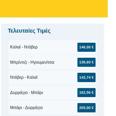
Τελευταίες Τιμές
Καλαί - Ντόβερ
146,00 €
Μπρίντιζι - Ηγουμενίτσα
136,60 €
Ντόβερ - Καλαί
142,74 €
Δυρράχιο - Μπάρι
162,56 €
Μπάρι - Δυρράχιο
205,00 €