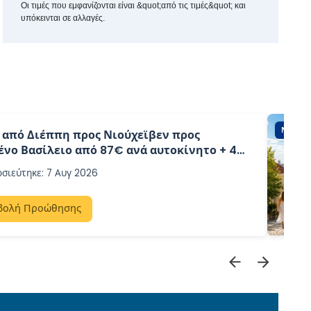
Οι τιμές που εμφανίζονται είναι &quot;από τις τιμές&quot; και
υπόκεινται σε αλλαγές.
ΝΈΟΣ!
 από Διέππη προς Νιούχεϊβεν προς
νο Βασίλειο από 87€ ανά αυτοκίνητο + 4
 με DFDS
οσιεύτηκε
:
7 Αυγ 2026
βολή Προώθησης
ΓΡΑ
ΈΚΠΤ
30% 
ΤΑΛΊ