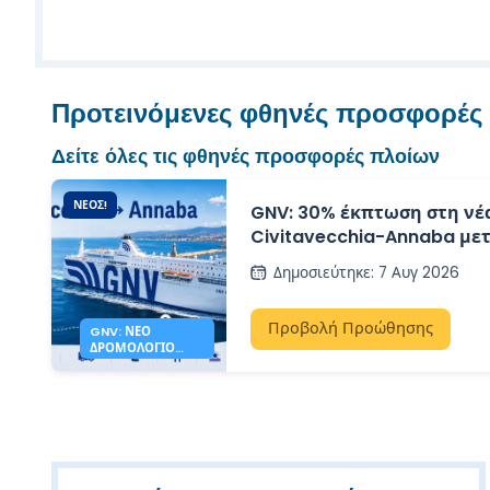
Προτεινόμενες φθηνές προσφορές
Δείτε όλες τις φθηνές προσφορές πλοίων
ΝΈΟΣ!
GNV: 30% έκπτωση στη νέ
Civitavecchia-Annaba μετ
Αλγερίας
Δημοσιεύτηκε
:
7 Αυγ 2026
Προβολή Προώθησης
GNV: ΝΈΟ
ΔΡΟΜΟΛΌΓΙΟ
CIVITAVECCHIA
ANNABA