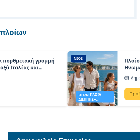
 πλοίων
ΝΈΟΣ!
α πορθμειακή γραμμή
Πλοίο
αξύ Ιταλίας και
Ηνωμέ
άτομα
Δημ
Προ
DFDS: ΠΛΟΊΑ
ΔΙΈΠΠΗΣ-
ΝΙΟΎΧΕΪΒΕΝ ΑΠΌ
87€