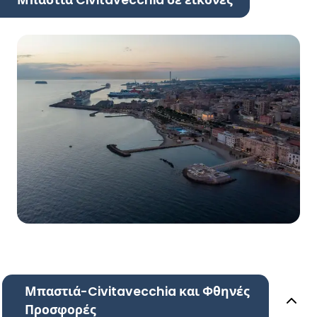
Μπαστιά Civitavecchia σε εικόνες
Μπαστιά-Civitavecchia και Φθηνές
Προσφορές