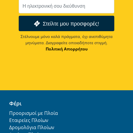
Στείλτε μου προσφορές!
Στέλνουμε μόνο καλά πράγματα, όχι ανεπιθύμητα
μηνύματα. Διαγραφείτε οποιαδήποτε στιγμή.
Πολιτική Απορρήτου
Φέρι
Προορισμοί με Πλοία
Εταιρείες Πλοίων
Δρομολόγια Πλοίων