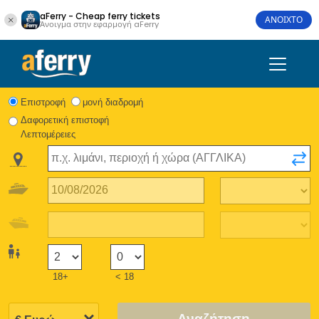
aFerry - Cheap ferry tickets
ΑΝΟΙΧΤΟ
Άνοιγμα στην εφαρμογή aFerry
Eπιστροφή
μονή διαδρομή
Δαφορετική επιστοφή
Λεπτομέρειες
18+
< 18
Αναζήτηση