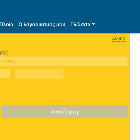
Πλοία
Ο λογαριασμός μου
Γλώσσα
Χάρτης
φής
Αναζήτηση