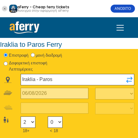
aFerry - Cheap ferry tickets
ΑΝΟΙΧΤΟ
Άνοιγμα στην εφαρμογή aFerry
Iraklia to Paros Ferry
Eπιστροφή
μονή διαδρομή
Δαφορετική επιστοφή
Λεπτομέρειες
18+
< 18