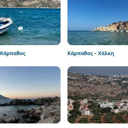
- Κάρπαθος
Κάρπαθος - Χάλκη