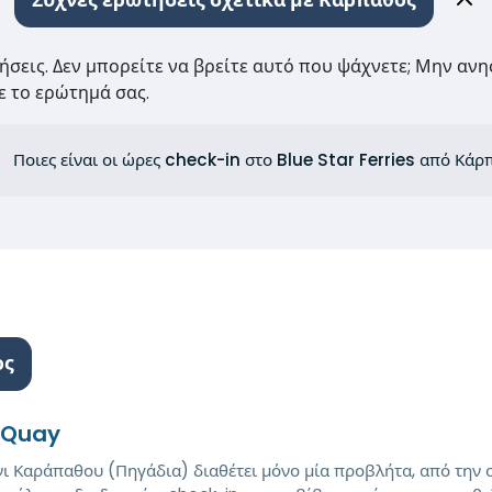
Συχνές ερωτήσεις σχετικά με Κάρπαθος
τήσεις. Δεν μπορείτε να βρείτε αυτό που ψάχνετε; Μην ανη
 το ερώτημά σας.
Ποιες είναι οι ώρες check-in στο Blue Star Ferries από Κάρ
ος
 Quay
νι Καράπαθου (Πηγάδια) διαθέτει μόνο μία προβλήτα, από την ο