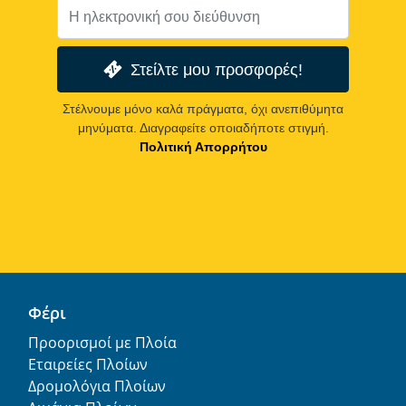
Στείλτε μου προσφορές!
Στέλνουμε μόνο καλά πράγματα, όχι ανεπιθύμητα
μηνύματα. Διαγραφείτε οποιαδήποτε στιγμή.
Πολιτική Απορρήτου
Φέρι
Προορισμοί με Πλοία
Εταιρείες Πλοίων
Δρομολόγια Πλοίων