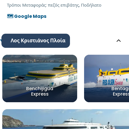
Τρόποι Μεταφοράς:
πεζός επιβάτης, Ποδήλατο
🗺️ Google Maps
Λος Κριστιάνος Πλοία
Benchijigua
Bentag
Express
Expres