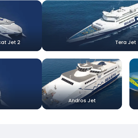
at Jet 2
Tera Jet
Andros Jet