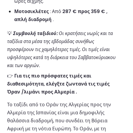
ώρες αιχμής.
Μοτοσικλέτες
: Από
287 € προς 359 € ,
απλή διαδρομή
.
💡
Συμβουλή ταξιδιού:
Οι κρατήσεις νωρίς και τα
ταξίδια στα μέσα της εβδομάδας συνήθως
προσφέρουν τις χαμηλότερες τιμές. Οι τιμές είναι
υψηλότερες κατά τη διάρκεια του Σαββατοκύριακου
και των αργιών.
👉
Για τις πιο πρόσφατες τιμές και
διαθεσιμότητα, ελέγξτε ζωντανά τις τιμές
Όραν /λιμάνι προς Αλμερία .
Το ταξίδι από το Οράν της Αλγερίας προς την
Αλμερία της Ισπανίας είναι μια δημοφιλής
θαλάσσια διαδρομή, που συνδέει τη Βόρεια
Αφρική με τη νότια Ευρώπη. Το Οράν, με τη