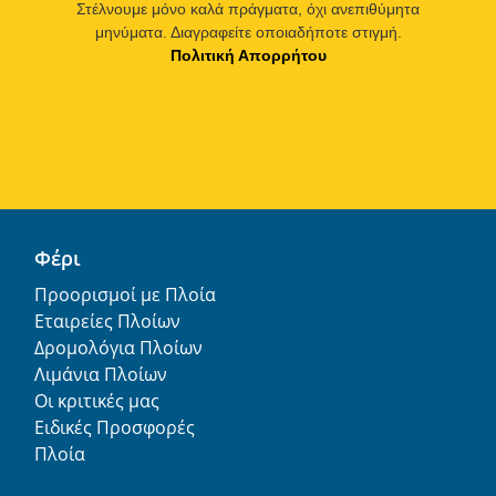
Στέλνουμε μόνο καλά πράγματα, όχι ανεπιθύμητα
μηνύματα. Διαγραφείτε οποιαδήποτε στιγμή.
Πολιτική Απορρήτου
Φέρι
Προορισμοί με Πλοία
Εταιρείες Πλοίων
Δρομολόγια Πλοίων
Λιμάνια Πλοίων
Οι κριτικές μας
Ειδικές Προσφορές
Πλοία