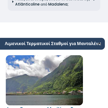
Atlânticoline από Madalena;
Λιμενικοί Τερματικοί Σταθμοί για Μανταλένα