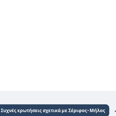
Συχνές ερωτήσεις σχετικά με Σέριφος-Μήλος