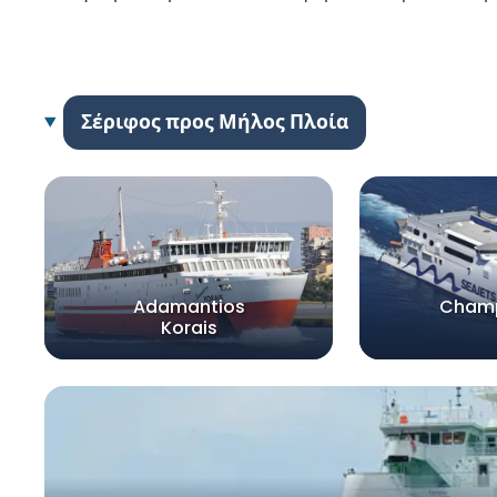
Σέριφος προς Μήλος Πλοία
Adamantios
Champ
Korais