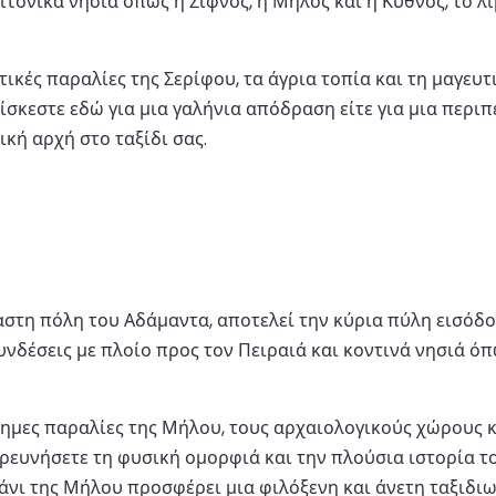
ειτονικά νησιά όπως η Σίφνος, η Μήλος και η Κύθνος, το 
ικές παραλίες της Σερίφου, τα άγρια τοπία και τη μαγευ
ίσκεστε εδώ για μια γαλήνια απόδραση είτε για μια περιπέ
κή αρχή στο ταξίδι σας.
στη πόλη του Αδάμαντα, αποτελεί την κύρια πύλη εισόδου
νδέσεις με πλοίο προς τον Πειραιά και κοντινά νησιά όπω
άσημες παραλίες της Μήλου, τους αρχαιολογικούς χώρους 
ερευνήσετε τη φυσική ομορφιά και την πλούσια ιστορία το
ιμάνι της Μήλου προσφέρει μια φιλόξενη και άνετη ταξιδιω