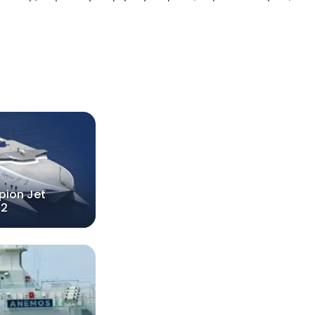
ion Jet
2