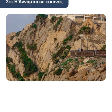
Σέτ Η Άνναμπα σε εικόνες