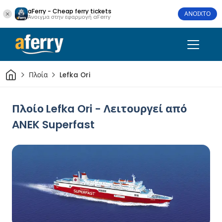
aFerry - Cheap ferry tickets
ΑΝΟΙΧΤΟ
Άνοιγμα στην εφαρμογή aFerry
Σπίτι
Πλοία
Lefka Ori
Πλοίο Lefka Ori - Λειτουργεί από
ANEK Superfast