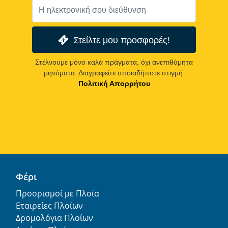
Στείλτε μου προσφορές!
Στέλνουμε μόνο καλά πράγματα, όχι ανεπιθύμητα
μηνύματα. Διαγραφείτε οποιαδήποτε στιγμή.
Πολιτική Απορρήτου
Φέρι
Προορισμοί με Πλοία
Εταιρείες Πλοίων
Δρομολόγια Πλοίων