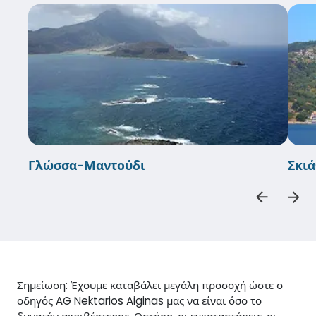
Γλώσσα-Μαντούδι
Σκι
Σημείωση: Έχουμε καταβάλει μεγάλη προσοχή ώστε ο
οδηγός AG Nektarios Aiginas μας να είναι όσο το