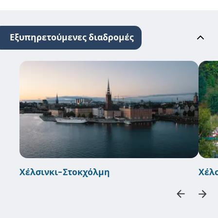
Εξυπηρετούμενες διαδρομές
Χέλσινκι-Στοκχόλμη
Χέλ