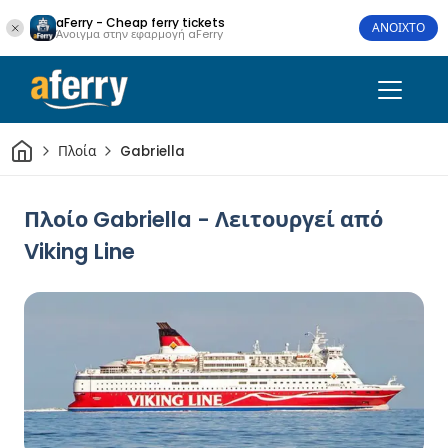
aFerry - Cheap ferry tickets
ΑΝΟΙΧΤΟ
Άνοιγμα στην εφαρμογή aFerry
Σπίτι
Πλοία
Gabriella
Πλοίο Gabriella - Λειτουργεί από
Viking Line