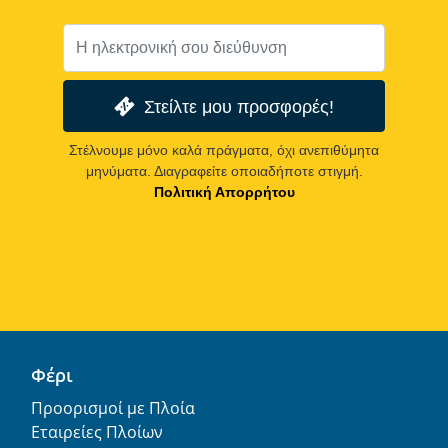
Στείλτε μου προσφορές!
Στέλνουμε μόνο καλά πράγματα, όχι ανεπιθύμητα
μηνύματα. Διαγραφείτε οποιαδήποτε στιγμή.
Πολιτική Απορρήτου
Φέρι
Προορισμοί με Πλοία
Εταιρείες Πλοίων