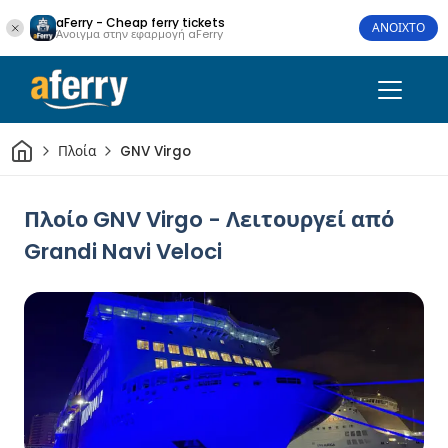
aFerry - Cheap ferry tickets
ΑΝΟΙΧΤΟ
Άνοιγμα στην εφαρμογή aFerry
Σπίτι
Πλοία
GNV Virgo
Πλοίο GNV Virgo - Λειτουργεί από
Grandi Navi Veloci