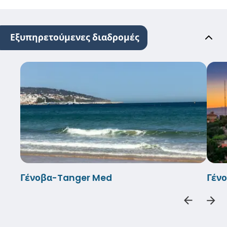
Εξυπηρετούμενες διαδρομές
Γένοβα-Tanger Med
Γέν