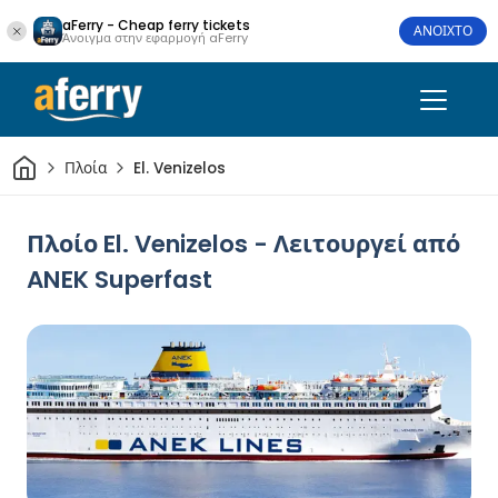
aFerry - Cheap ferry tickets
ΑΝΟΙΧΤΟ
Άνοιγμα στην εφαρμογή aFerry
Σπίτι
Πλοία
El. Venizelos
Πλοίο El. Venizelos - Λειτουργεί από
ANEK Superfast