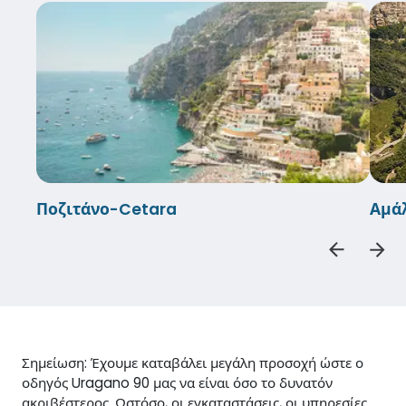
Ποζιτάνο-Cetara
Αμά
Σημείωση: Έχουμε καταβάλει μεγάλη προσοχή ώστε ο
οδηγός Uragano 90 μας να είναι όσο το δυνατόν
ακριβέστερος. Ωστόσο, οι εγκαταστάσεις, οι υπηρεσίες