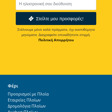
Στείλτε μου προσφορές!
Στέλνουμε μόνο καλά πράγματα, όχι ανεπιθύμητα
μηνύματα. Διαγραφείτε οποιαδήποτε στιγμή.
Πολιτική Απορρήτου
Φέρι
Προορισμοί με Πλοία
Εταιρείες Πλοίων
Δρομολόγια Πλοίων