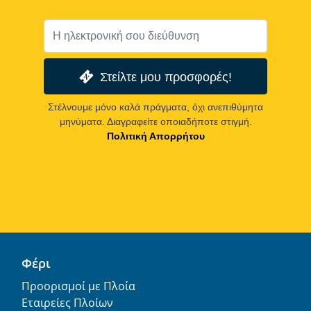
Στείλτε μου προσφορές!
Στέλνουμε μόνο καλά πράγματα, όχι ανεπιθύμητα
μηνύματα. Διαγραφείτε οποιαδήποτε στιγμή.
Πολιτική Απορρήτου
Φέρι
Προορισμοί με Πλοία
Εταιρείες Πλοίων