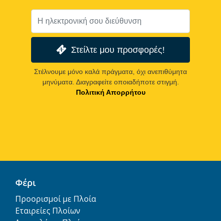
Στείλτε μου προσφορές!
Στέλνουμε μόνο καλά πράγματα, όχι ανεπιθύμητα
μηνύματα. Διαγραφείτε οποιαδήποτε στιγμή.
Πολιτική Απορρήτου
Φέρι
Προορισμοί με Πλοία
Εταιρείες Πλοίων