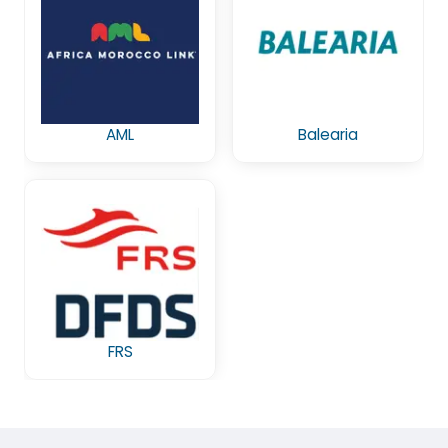
AML
Balearia
FRS