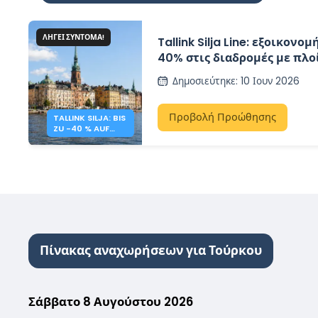
ΛΉΓΕΙ ΣΎΝΤΟΜΑ!
Tallink Silja Line: εξοικονο
40% στις διαδρομές με πλο
Βαλτική Θάλασσα
Δημοσιεύτηκε
:
10 Ιουν 2026
Προβολή Προώθησης
TALLINK SILJA: BIS
ZU -40 % AUF
OSTSEE-
ÜBERFAHRTEN
Πίνακας αναχωρήσεων για Τούρκου
Σάββατο 8 Αυγούστου 2026