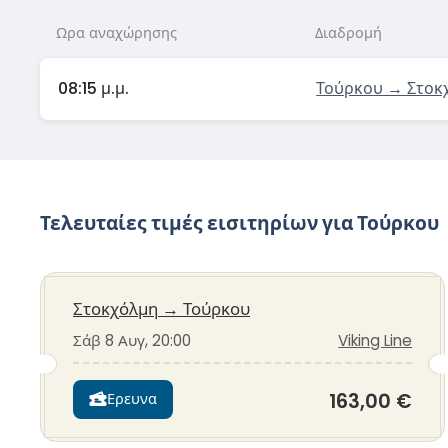
Ωρα αναχώρησης
Διαδρομή
08:15 μ.μ.
Τούρκου → Στοκ
Τελευταίες τιμές εισιτηρίων για Τούρκου
Στοκχόλμη
→
Τούρκου
Σάβ 8 Αυγ, 20:00
Viking Line
163,00 €
Ερευνα