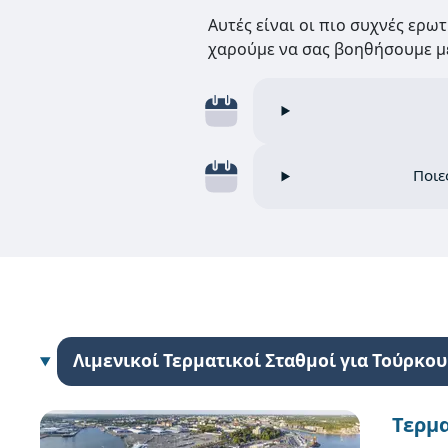
Αυτές είναι οι πιο συχνές ερω
χαρούμε να σας βοηθήσουμε με
Ποιε
Λιμενικοί Τερματικοί Σταθμοί για Τούρκου
Τερμα