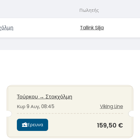
Πωλητής
χόλμη
Tallink Silja
Τούρκου
→
Στοκχόλμη
Κυρ 9 Αυγ, 08:45
Viking Line
159,50 €
Ερευνα