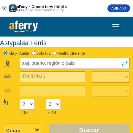
aFerry - Cheap ferry tickets
ABIERTO
Abrir en la aplicación aFerry
Astypalea Ferris
Ida y Vuelta
Sólo Ida
Vuelta Diferente
18+
< 18
Buscar