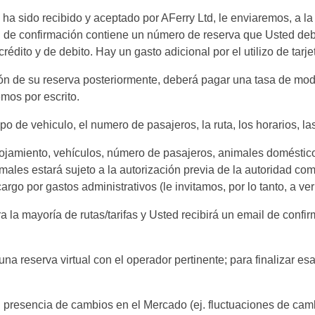
 ha sido recibido y aceptado por AFerry Ltd, le enviaremos, a l
l de confirmación contiene un número de reserva que Usted deb
édito y de debito. Hay un gasto adicional por el utilizo de tarjet
ión de su reserva posteriormente, deberá pagar una tasa de mod
mos por escrito.
 de vehiculo, el numero de pasajeros, la ruta, los horarios, las
alojamiento, vehículos, número de pasajeros, animales domésticos
imales estará sujeto a la autorización previa de la autoridad c
rgo por gastos administrativos (le invitamos, por lo tanto, a veri
ra la mayoría de rutas/tarifas y Usted recibirá un email de conf
 reserva virtual con el operador pertinente; para finalizar es
n presencia de cambios en el Mercado (ej. fluctuaciones de cam