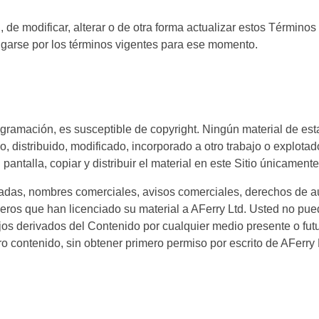
, de modificar, alterar o de otra forma actualizar estos Términ
bligarse por los términos vigentes para ese momento.
 programación, es susceptible de copyright. Ningún material de e
, distribuido, modificado, incorporado a otro trabajo o explotad
pantalla, copiar y distribuir el material en este Sitio únicamen
radas, nombres comerciales, avisos comerciales, derechos de au
eros que han licenciado su material a AFerry Ltd. Usted no puede 
trabajos derivados del Contenido por cualquier medio presente o fut
ro contenido, sin obtener primero permiso por escrito de AFerry 