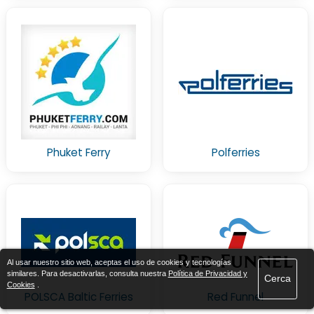
Phuket Ferry
Polferries
Al usar nuestro sitio web, aceptas el uso de cookies y tecnologías
similares. Para desactivarlas, consulta nuestra
Política de Privacidad y
Cerca
Cookies
.
POLSCA Baltic Ferries
Red Funnel