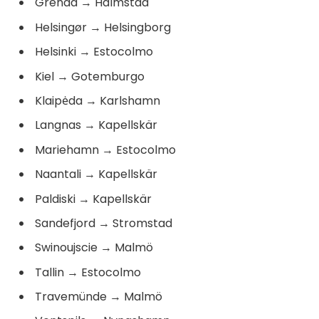
Grenaa
→
Halmstad
Helsingør
→
Helsingborg
Helsinki
→
Estocolmo
Kiel
→
Gotemburgo
Klaipėda
→
Karlshamn
Langnas
→
Kapellskär
Mariehamn
→
Estocolmo
Naantali
→
Kapellskär
Paldiski
→
Kapellskär
Sandefjord
→
Stromstad
Swinoujscie
→
Malmö
Tallin
→
Estocolmo
Travemünde
→
Malmö