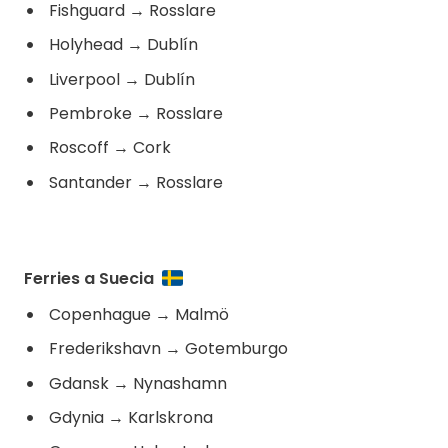
Fishguard
→
Rosslare
Holyhead
→
Dublín
Liverpool
→
Dublín
Pembroke
→
Rosslare
Roscoff
→
Cork
Santander
→
Rosslare
Ferries a Suecia
Copenhague
→
Malmö
Frederikshavn
→
Gotemburgo
Gdansk
→
Nynashamn
Gdynia
→
Karlskrona