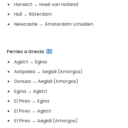
Harwich
→
Hoek van Holland
Hull
→
Róterdam
Newcastle
→
Ámsterdam IJmuiden
Ferries a Grecia
Agistri
→
Egina
Astipalea
→
Aegiali (Amorgos)
Donusa
→
Aegiali (Amorgos)
Egina
→
Agistri
El Pireo
→
Egina
El Pireo
→
Agistri
El Pireo
→
Aegiali (Amorgos)