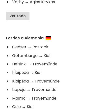
Vathy
→
Agios Kirykos
Ver todo
Ferries a Alemania
Gedser
→
Rostock
Gotemburgo
→
Kiel
Helsinki
→
Travemünde
Klaipėda
→
Kiel
Klaipėda
→
Travemünde
Liepaja
→
Travemünde
Malmö
→
Travemünde
Oslo
→
Kiel