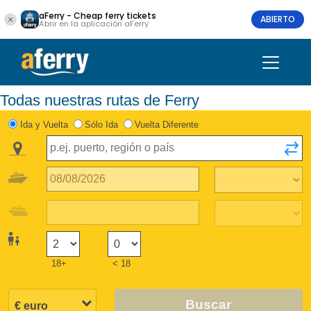
aFerry - Cheap ferry tickets
ABIERTO
Abrir en la aplicación aFerry
Todas nuestras rutas de Ferry
Ida y Vuelta
Sólo Ida
Vuelta Diferente
18+
< 18
Buscar