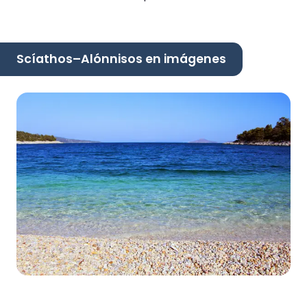
Scíathos–Alónnisos en imágenes