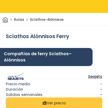
Inicio
Rutas
Scíathos-Alónnisos
Scíathos Alónnisos Ferry
Compañías de ferry Scíathos–
Alónnisos
Seajets
-
-
-
Ver precio