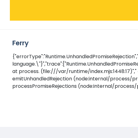
Ferry
{"errorType":"Runtime.UnhandledPromiseRejection","e
language.\"}","trace":["Runtime.UnhandledPromiseReje
at process.
(file:///var/runtime/index.mjs:1448:17)",
emitUnhandledRejection (node:internal/process/pro
processPromiseRejections (node:internal/process/p