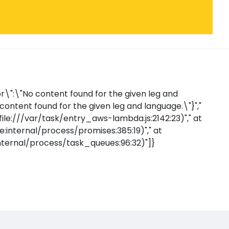
r\":\"No content found for the given leg and
 content found for the given leg and language.\"}","
(file:///var/task/entry_aws-lambda.js:2142:23)"," at
internal/process/promises:385:19)"," at
nternal/process/task_queues:96:32)"]}